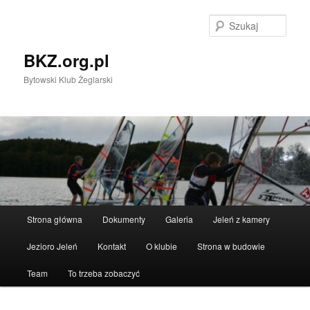
Przeskocz
do
Szuka
tekstu
BKZ.org.pl
Bytowski Klub Żeglarski
Główne
Strona główna
Dokumenty
Galeria
Jeleń z kamery
menu
Jezioro Jeleń
Kontakt
O klubie
Strona w budowie
Team
To trzeba zobaczyć