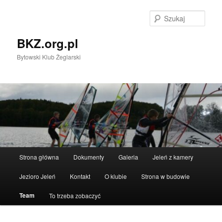
Przeskocz
do
Szuka
tekstu
BKZ.org.pl
Bytowski Klub Żeglarski
Główne
Strona główna
Dokumenty
Galeria
Jeleń z kamery
menu
Jezioro Jeleń
Kontakt
O klubie
Strona w budowie
Team
To trzeba zobaczyć