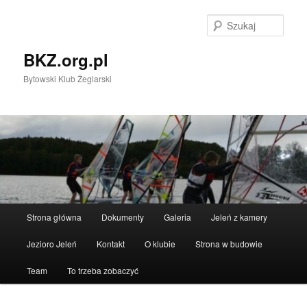
Przeskocz
do
Szuka
tekstu
BKZ.org.pl
Bytowski Klub Żeglarski
Główne
Strona główna
Dokumenty
Galeria
Jeleń z kamery
menu
Jezioro Jeleń
Kontakt
O klubie
Strona w budowie
Team
To trzeba zobaczyć