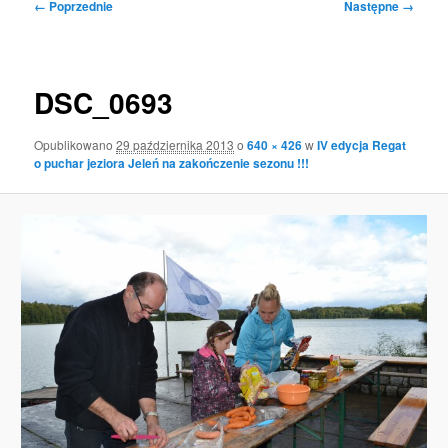
Nawigacja
← Poprzednie
Następne →
po
obrazkach
DSC_0693
Opublikowano
29 października 2013
o
640 × 426
w
IV edycja Regat
o puchar jeziora Jeleń na zakończenie sezonu !!!