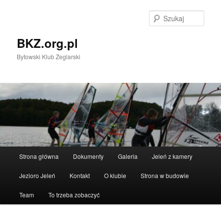
Przeskocz
do
Szuka
tekstu
BKZ.org.pl
Bytowski Klub Żeglarski
Główne
Strona główna
Dokumenty
Galeria
Jeleń z kamery
menu
Jezioro Jeleń
Kontakt
O klubie
Strona w budowie
Team
To trzeba zobaczyć