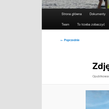
Główne
Strona główna
Dokumenty
menu
Team
To trzeba zobaczyć
Nawigacja
← Poprzednie
po
obrazkach
Zdj
Opublikow