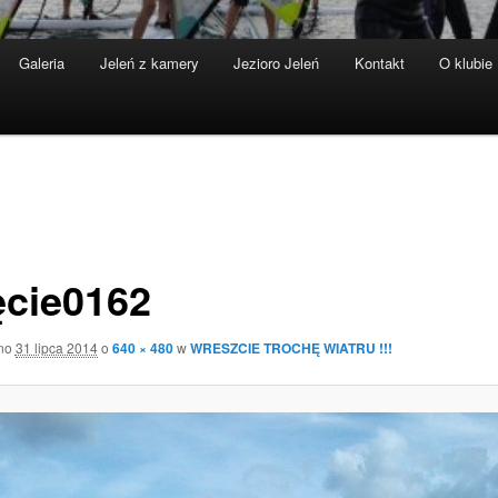
Galeria
Jeleń z kamery
Jezioro Jeleń
Kontakt
O klubie
ęcie0162
ano
31 lipca 2014
o
640 × 480
w
WRESZCIE TROCHĘ WIATRU !!!