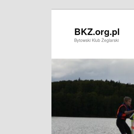
Przeskocz
do
tekstu
BKZ.org.pl
Bytowski Klub Żeglarski