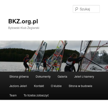
Przeskocz
do
Szuka
tekstu
BKZ.org.pl
Bytowski Klub Żeglarski
Główne
Strona główna
Dokumenty
Galeria
Jeleń z kamery
menu
Jezioro Jeleń
Kontakt
O klubie
Strona w budowie
Team
To trzeba zobaczyć