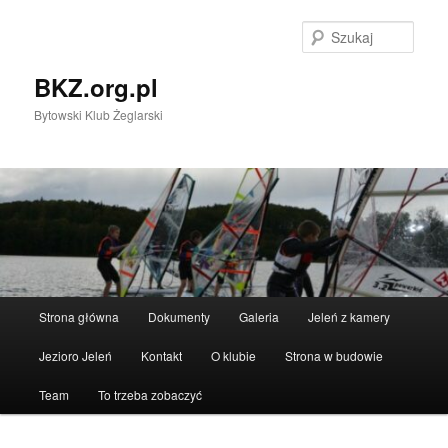
Przeskocz
do
Szuka
tekstu
BKZ.org.pl
Bytowski Klub Żeglarski
Główne
Strona główna
Dokumenty
Galeria
Jeleń z kamery
menu
Jezioro Jeleń
Kontakt
O klubie
Strona w budowie
Team
To trzeba zobaczyć