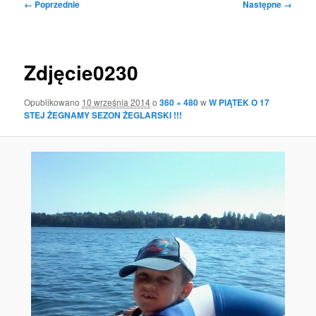
Nawigacja
← Poprzednie
Następne →
po
obrazkach
Zdjęcie0230
Opublikowano
10 września 2014
o
360 × 480
w
W PIĄTEK O 17
STEJ ŻEGNAMY SEZON ŻEGLARSKI !!!