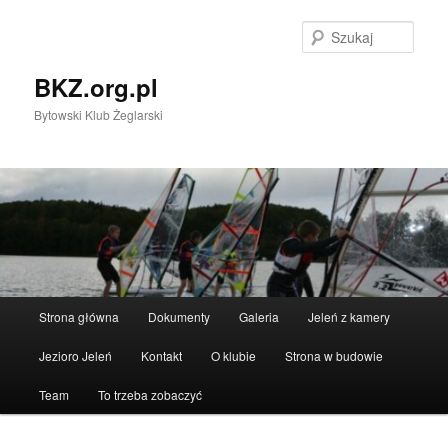
Przeskocz
do
Szuka
tekstu
BKZ.org.pl
Bytowski Klub Żeglarski
Główne
Strona główna
Dokumenty
Galeria
Jeleń z kamery
menu
Jezioro Jeleń
Kontakt
O klubie
Strona w budowie
Team
To trzeba zobaczyć