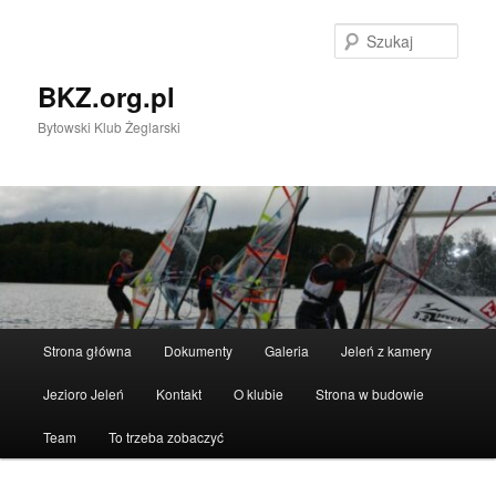
Przeskocz
do
Szuka
tekstu
BKZ.org.pl
Bytowski Klub Żeglarski
Główne
Strona główna
Dokumenty
Galeria
Jeleń z kamery
menu
Jezioro Jeleń
Kontakt
O klubie
Strona w budowie
Team
To trzeba zobaczyć