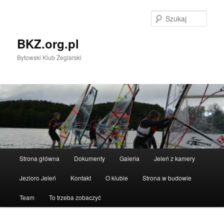
Przeskocz
do
Szuka
tekstu
BKZ.org.pl
Bytowski Klub Żeglarski
Główne
Strona główna
Dokumenty
Galeria
Jeleń z kamery
menu
Jezioro Jeleń
Kontakt
O klubie
Strona w budowie
Team
To trzeba zobaczyć