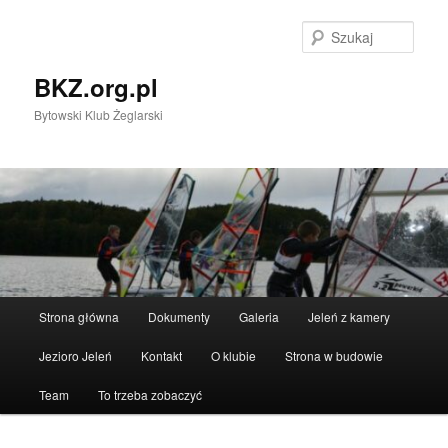
Przeskocz
do
Szuka
tekstu
BKZ.org.pl
Bytowski Klub Żeglarski
Główne
Strona główna
Dokumenty
Galeria
Jeleń z kamery
menu
Jezioro Jeleń
Kontakt
O klubie
Strona w budowie
Team
To trzeba zobaczyć