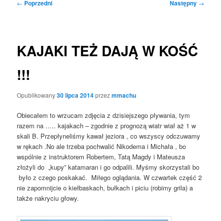
Nawigacja
←
Poprzedni
Następny
→
wpisu
KAJAKI TEŻ DAJĄ W KOŚĆ
!!!
Opublikowany
30 lipca 2014
przez
mmachu
Obiecałem to wrzucam zdjęcia z dzisiejszego pływania, tym
razem na ….. kajakach – zgodnie z prognozą wiatr wiał aż 1 w
skali B. Przepłyneliśmy kawał jeziora , co wszyscy odczuwamy
w rękach .No ale trzeba pochwalić Nikodema i Michała , bo
wspólnie z instruktorem Robertem, Tatą Magdy i Mateusza
złożyli do „kupy” katamaran i go odpalili. Myśmy skorzystali bo
było z czego poskakać. Miłego oglądania. W czwartek część 2
nie zapomnijcie o kiełbaskach, bułkach i piciu (robimy grila) a
także nakryciu głowy.