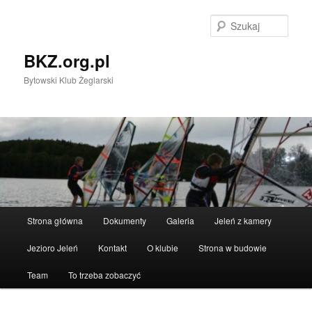
Przeskocz
do
Szuka
tekstu
BKZ.org.pl
Bytowski Klub Żeglarski
Główne
Strona główna
Dokumenty
Galeria
Jeleń z kamery
menu
Jezioro Jeleń
Kontakt
O klubie
Strona w budowie
Team
To trzeba zobaczyć