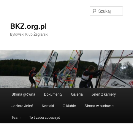
Przeskocz
Przeskocz
do
do
Szuka
tekstu
widgetów
BKZ.org.pl
Bytowski Klub Żeglarski
Główne
Strona główna
Dokumenty
Galeria
Jeleń z kamery
menu
Jezioro Jeleń
Kontakt
O klubie
Strona w budowie
Team
To trzeba zobaczyć