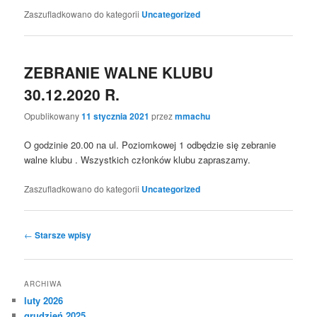
Zaszufladkowano do kategorii
Uncategorized
ZEBRANIE WALNE KLUBU
30.12.2020 R.
Opublikowany
11 stycznia 2021
przez
mmachu
O godzinie 20.00 na ul. Poziomkowej 1 odbędzie się zebranie
walne klubu . Wszystkich członków klubu zapraszamy.
Zaszufladkowano do kategorii
Uncategorized
Nawigacja
←
Starsze wpisy
wpisu
ARCHIWA
luty 2026
grudzień 2025