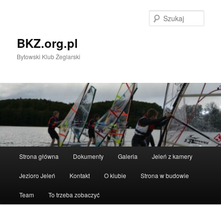
Przeskocz
Przeskocz
do
do
Szuka
tekstu
widgetów
BKZ.org.pl
Bytowski Klub Żeglarski
Główne
Strona główna
Dokumenty
Galeria
Jeleń z kamery
menu
Jezioro Jeleń
Kontakt
O klubie
Strona w budowie
Team
To trzeba zobaczyć