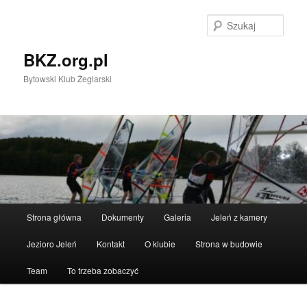
Przeskocz
Przeskocz
do
do
Szuka
tekstu
widgetów
BKZ.org.pl
Bytowski Klub Żeglarski
Główne
Strona główna
Dokumenty
Galeria
Jeleń z kamery
menu
Jezioro Jeleń
Kontakt
O klubie
Strona w budowie
Team
To trzeba zobaczyć