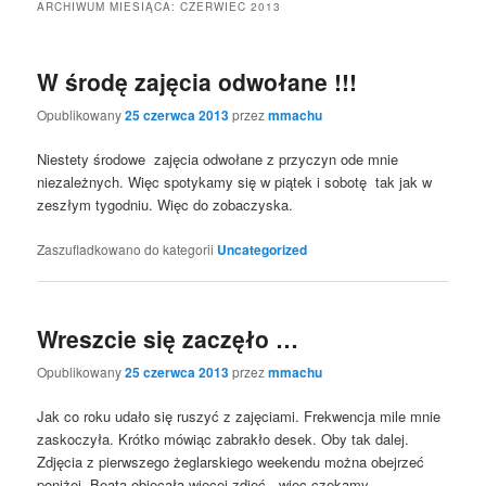
ARCHIWUM MIESIĄCA:
CZERWIEC 2013
W środę zajęcia odwołane !!!
Opublikowany
25 czerwca 2013
przez
mmachu
Niestety środowe zajęcia odwołane z przyczyn ode mnie
niezależnych. Więc spotykamy się w piątek i sobotę tak jak w
zeszłym tygodniu. Więc do zobaczyska.
Zaszufladkowano do kategorii
Uncategorized
Wreszcie się zaczęło …
Opublikowany
25 czerwca 2013
przez
mmachu
Jak co roku udało się ruszyć z zajęciami. Frekwencja mile mnie
zaskoczyła. Krótko mówiąc zabrakło desek. Oby tak dalej.
Zdjęcia z pierwszego żeglarskiego weekendu można obejrzeć
poniżej. Beata obiecała więcej zdjęć , więc czekamy.