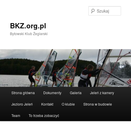
Przeskocz
Przeskocz
do
do
Szuka
tekstu
widgetów
BKZ.org.pl
Bytowski Klub Żeglarski
Główne
Strona główna
Dokumenty
Galeria
Jeleń z kamery
menu
Jezioro Jeleń
Kontakt
O klubie
Strona w budowie
Team
To trzeba zobaczyć