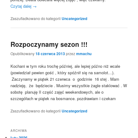
Czytaj dalej
→
Zaszufladkowano do kategorii
Uncategorized
Rozpoczynamy sezon !!!
Opublikowany
18 czerwca 2013
przez
mmachu
Kochani w tym roku trochę później, ale lepiej późno niż wcale
(powiedział pewien gość , który spóźnił się na samolot…).
Zaczynamy w piątek 21 czerwca o godzinie 16 stej . Mam
nadzieję, że będziecie . Musimy wszystkie żagle staklować . W
sobotę planuję II część zajęć weekendowych, ale o
szczegółach w piątek na bosmance. pozdrawiam i czekam
Zaszufladkowano do kategorii
Uncategorized
ARCHIWA
luty 2026