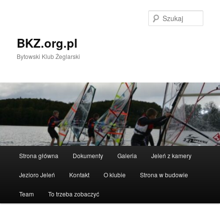
Przeskocz
do
Szuka
tekstu
BKZ.org.pl
Bytowski Klub Żeglarski
Główne
Strona główna
Dokumenty
Galeria
Jeleń z kamery
menu
Jezioro Jeleń
Kontakt
O klubie
Strona w budowie
Team
To trzeba zobaczyć