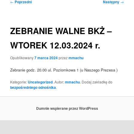
Nawigacja
←
Poprzedni
Następny
→
wpisu
ZEBRANIE WALNE BKŻ –
WTOREK 12.03.2024 r.
Opublikowany
7 marca 2024
przez
mmachu
Zebranie godz. 20.00 ul. Poziomkowa 1 (u Naszego Prezesa )
Kategorie:
Uncategorized
. Autor:
mmachu
. Dodaj zakładkę do
bezpośredniego odnośnika
.
Dumnie wspierane przez WordPress