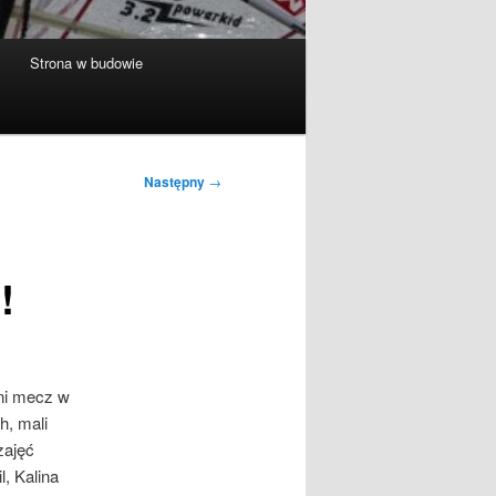
Strona w budowie
Następny
→
!
ini mecz w
h, mali
zajęć
, Kalina