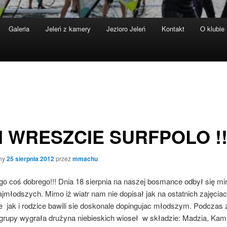
Galeria
Jeleń z kamery
Jezioro Jeleń
Kontakt
O klubie
I WRESZCIE SURFPOLO !!
ny
25 sierpnia 2012
przez
mmachu
go coś dobrego!!! Dnia 18 sierpnia na naszej bosmance odbył się m
ajmłodszych. Mimo iż wiatr nam nie dopisał jak na ostatnich zajęciac
e jak i rodzice bawili sie doskonale dopingujac młodszym. Podczas 
grupy wygrała drużyna niebieskich wioseł w składzie: Madzia, Kamil