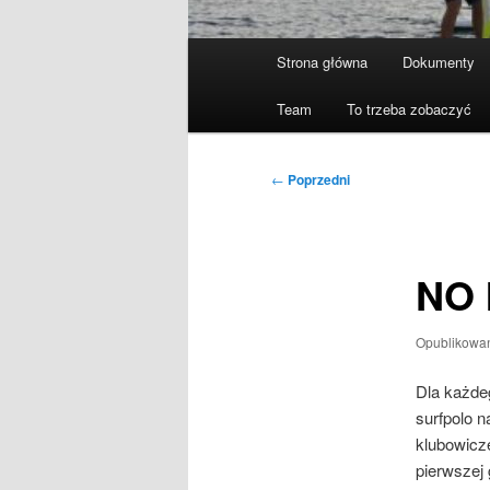
Główne
Strona główna
Dokumenty
menu
Team
To trzeba zobaczyć
Nawigacja
←
Poprzedni
wpisu
NO 
Opublikowa
Dla każde
surfpolo n
klubowicz
pierwszej 