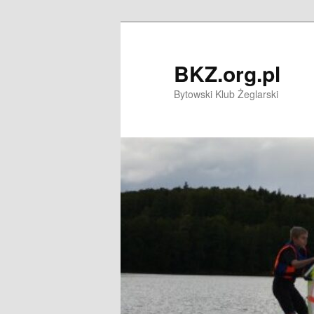
Przeskocz
do
tekstu
BKZ.org.pl
Bytowski Klub Żeglarski