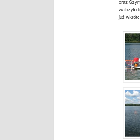
oraz Szym
walczyli d
już wkrótc