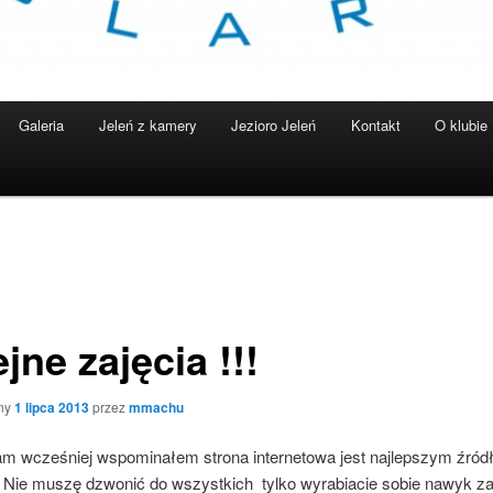
Galeria
Jeleń z kamery
Jezioro Jeleń
Kontakt
O klubie
jne zajęcia !!!
ny
1 lipca 2013
przez
mmachu
am wcześniej wspominałem strona internetowa jest najlepszym źró
i. Nie muszę dzwonić do wszystkich tylko wyrabiacie sobie nawyk za