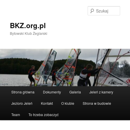
Przeskocz
Przeskocz
do
do
Szuka
tekstu
widgetów
BKZ.org.pl
Bytowski Klub Żeglarski
Główne
Strona główna
Dokumenty
Galeria
Jeleń z kamery
menu
Jezioro Jeleń
Kontakt
O klubie
Strona w budowie
Team
To trzeba zobaczyć