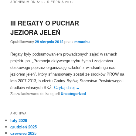
ARCHIWUM DNIA:
29 SIERPNIA 2012
III REGATY O PUCHAR
JEZIORA JELEŃ
Opublikowany
29 sierpnia 2012
przez
mmachu
Regaty były podsumowaniem prowadzonych zajęć w ramach
projektu pn. „Promocja aktywnego trybu życia i żeglarstwa
deskowego poprzez organizację szkoleń z windsurfingu nad
jeziorem jeleń”, który sfinansowany został ze środków PROW na
lata 2007-2013, budżetu Gminy Bytów, Starostwa Powiatowego i
środków własnych BKŻ.
Czytaj dalej
→
Zaszufladkowano do kategorii
Uncategorized
ARCHIWA
luty 2026
grudzień 2025
czerwiec 2025